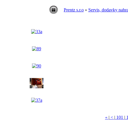
Prentz s.r.o
»
Servis, dodavky nahra
«
|
<
|
101
|